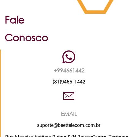
Fale
Conosco
+994661442
(81)9466-1442
EMAIL
suporte@beettelecom.com.br