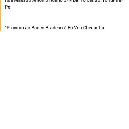
Rua Maestro Antônio Rufino S/N
Bairro:Centro ,Toritama-
Pe
"Próximo ao Banco Bradesco"
Eu Vou Chegar Lá